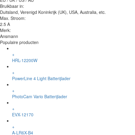
EU / UK / US / AU
Bruikbaar in:
Duitsland, Verenigd Koninkrijk (UK), USA, Australia, etc.
Max. Stroom:
2.5 A
Merk:
Ansmann
Populaire producten
+
HRL-12200W
+
PowerLine 4 Light Batterijlader
+
PhotoCam Vario Batterijlader
+
EVX-12170
+
A-LR6X-B4