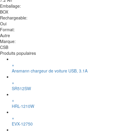
7.2 Ah
Emballage:
BOX
Rechargeable:
Oui
Format:
Autre
Marque:
CSB
Produits populaires
+
Ansmann chargeur de voiture USB, 3.1A
+
SR512SW
+
HRL-1210W
+
EVX-12750